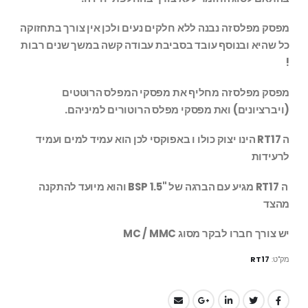
מפסק מפלס זה נבנה ללא חלקים נעים ולכן אין צורך בתחזוקה
כל שהיא ובנוסף עובד בסביבת עבודה קשה במשך שנים רבות
!
מפסק מפלס זה מחליף את מפסקי המפלס הרוטטים
(ויברציונים) ואת מפסקי מפלס הרוטורים למיניהם.
ה RT17 הינו יצוק כולו ו באפוקסי לכן הוא עמיד למים ועמיד
לרעידות
ה RT17 מגיע עם הברגה של "1.5 BSP והוא מיועד להתקנה
מהצד
יש צורך חברו לבקר מסוג MC / MMC
מק"ט:
RT17