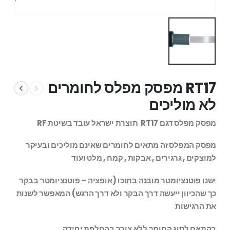
RT17 מפסק מפלס לחומרים
לא מוליכים
מפסק מפלס דגם RT17 תוצרת ישראל עובד בשיטת RF
מפסק המפלס זה מתאים לחומרים שאינם מוליכים ובעיקר
למוצקים , גרגירים , אבקות , קמח , מלט ועוד
ישנו פוטנציומטר מובנה בתוכו (אופציה – פוטנציומטר בבקר
כך שהכיוון ייעשה דרך הבקר ולא דרך הרגש) המאפשר לשנות
את הרגישות
בהתאם לסוג החומר ללא צורך בהחלפת יחידה.